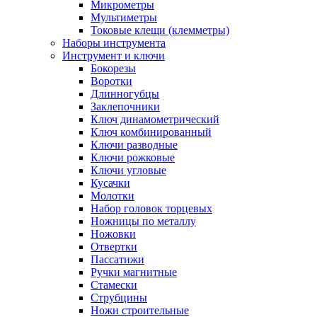
Микрометры
Мультиметры
Токовые клещи (клемметры)
Наборы инструмента
Инструмент и ключи
Бокорезы
Воротки
Длинногубцы
Заклепочники
Ключ динамометрический
Ключ комбинированный
Ключи разводные
Ключи рожковые
Ключи угловые
Кусачки
Молотки
Набор головок торцевых
Ножницы по металлу
Ножовки
Отвертки
Пассатижи
Ручки магнитные
Стамески
Струбцины
Ножи строительные