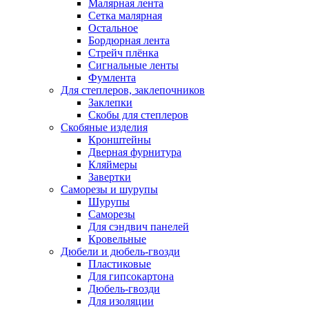
Малярная лента
Сетка малярная
Остальное
Бордюрная лента
Стрейч плёнка
Сигнальные ленты
Фумлента
Для степлеров, заклепочников
Заклепки
Скобы для степлеров
Скобяные изделия
Кронштейны
Дверная фурнитура
Кляймеры
Завертки
Саморезы и шурупы
Шурупы
Саморезы
Для сэндвич панелей
Кровельные
Дюбели и дюбель-гвозди
Пластиковые
Для гипсокартона
Дюбель-гвозди
Для изоляции