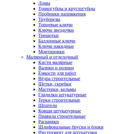
Ломы
Тонкогубцы и круглогубцы
Пробники напряжения
Труборезы
Торцевые ключи
Ключи звездочки
Трещотки
Баллонные ключи
Ключи накидные
Монтировки
Малярный и отделочный
Кисти малярные
Валики и ролики
Ёмкости для работ
Вёдра строительные
Щетки, скребки
Мастерки, кельмы
Гладилки штукатурные
Терки строительные
Шпатели
Ковши штукатурные
Правила строительные
Расшивки
Шлифовальные бруски и блоки
Инструмент для штукатурки