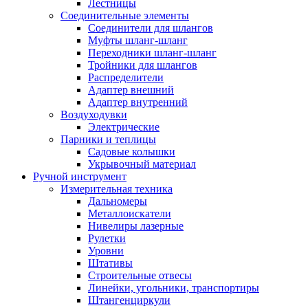
Лестницы
Соединительные элементы
Соединители для шлангов
Муфты шланг-шланг
Переходники шланг-шланг
Тройники для шлангов
Распределители
Адаптер внешний
Адаптер внутренний
Воздуходувки
Электрические
Парники и теплицы
Садовые колышки
Укрывочный материал
Ручной инструмент
Измерительная техника
Дальномеры
Металлоискатели
Нивелиры лазерные
Рулетки
Уровни
Штативы
Строительные отвесы
Линейки, угольники, транспортиры
Штангенциркули