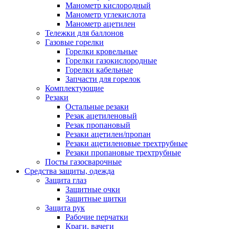
Манометр кислородный
Манометр углекислота
Манометр ацетилен
Тележки для баллонов
Газовые горелки
Горелки кровельные
Горелки газокислородные
Горелки кабельные
Запчасти для горелок
Комплектующие
Резаки
Остальные резаки
Резак ацетиленовый
Резак пропановый
Резаки ацетилен/пропан
Резаки ацетиленовые трехтрубные
Резаки пропановые трехтрубные
Посты газосварочные
Средства защиты, одежда
Защита глаз
Защитные очки
Защитные щитки
Защита рук
Рабочие перчатки
Краги, вачеги