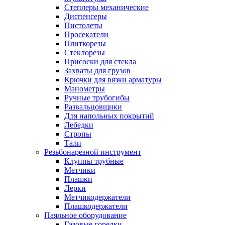
Степлеры механические
Диспенсеры
Пистолеты
Просекатели
Плиткорезы
Стеклорезы
Присоски для стекла
Захваты для грузов
Крючки для вязки арматуры
Манометры
Ручные трубогибы
Развальцовщики
Для напольных покрытий
Лебедки
Стропы
Тали
Резьбонарезной инструмент
Клуппы трубные
Метчики
Плашки
Лерки
Метчикодержатели
Плашкодержатели
Паяльное оборудование
Газовые горелки