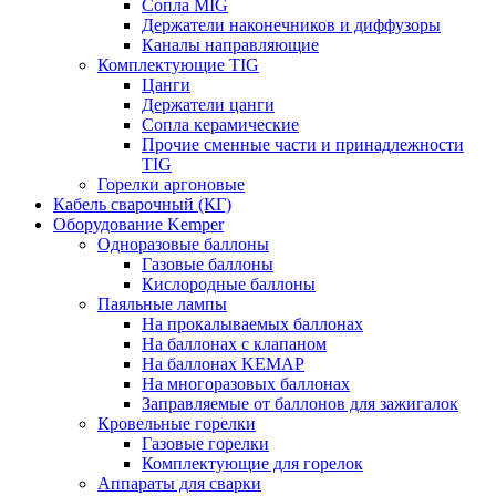
Сопла MIG
Держатели наконечников и диффузоры
Каналы направляющие
Комплектующие TIG
Цанги
Держатели цанги
Сопла керамические
Прочие сменные части и принадлежности
TIG
Горелки аргоновые
Кабель сварочный (КГ)
Оборудование Kemper
Одноразовые баллоны
Газовые баллоны
Кислородные баллоны
Паяльные лампы
На прокалываемых баллонах
На баллонах с клапаном
На баллонах KEMAP
На многоразовых баллонах
Заправляемые от баллонов для зажигалок
Кровельные горелки
Газовые горелки
Комплектующие для горелок
Аппараты для сварки