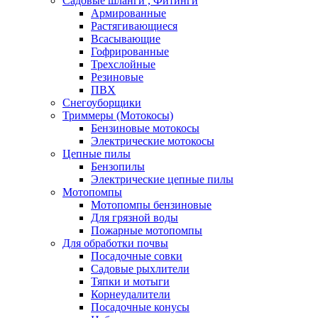
Садовые шланги , Фитинги
Армированные
Растягивающиеся
Всасывающие
Гофрированные
Трехслойные
Резиновые
ПВХ
Снегоуборщики
Триммеры (Мотокосы)
Бензиновые мотокосы
Электрические мотокосы
Цепные пилы
Бензопилы
Электрические цепные пилы
Мотопомпы
Мотопомпы бензиновые
Для грязной воды
Пожарные мотопомпы
Для обработки почвы
Посадочные совки
Садовые рыхлители
Тяпки и мотыги
Корнеудалители
Посадочные конусы