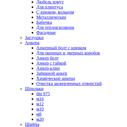
Дюбель хомут
Для плинтуса
С крюком, кольцом
Металлические
Бабочка
Для теплоизоляции
Фасадные
Заглушки
Анкера
Анкерный болт с крюком
Для оконных и дверных коробок
Анкер болт
Анкер с гайкой
Анкер-клин
Забивной анкер
Химические анкера
Очистка засверленных отверстий
Шпильки
din 975
м16
м12
м10
м8
м20
Шайбы