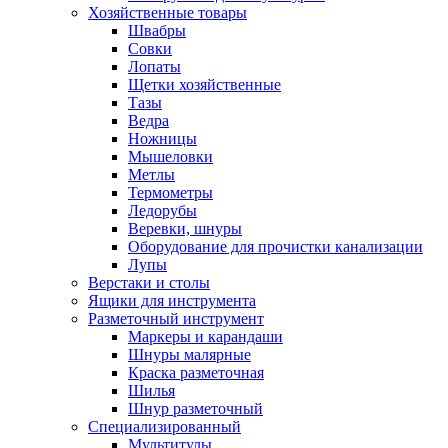
Хозяйственные товары
Швабры
Совки
Лопаты
Щетки хозяйственные
Тазы
Ведра
Ножницы
Мышеловки
Метлы
Термометры
Ледорубы
Веревки, шнуры
Оборудование для прочистки канализации
Лупы
Верстаки и столы
Ящики для инструмента
Разметочный инструмент
Маркеры и карандаши
Шнуры малярные
Краска разметочная
Шилья
Шнур разметочный
Специализированный
Мультитулы