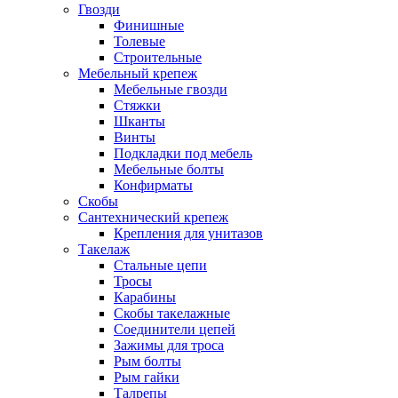
Гвозди
Финишные
Толевые
Строительные
Мебельный крепеж
Мебельные гвозди
Стяжки
Шканты
Винты
Подкладки под мебель
Мебельные болты
Конфирматы
Скобы
Сантехнический крепеж
Крепления для унитазов
Такелаж
Стальные цепи
Тросы
Карабины
Скобы такелажные
Соединители цепей
Зажимы для троса
Рым болты
Рым гайки
Талрепы