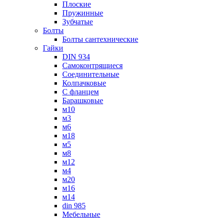
Плоские
Пружинные
Зубчатые
Болты
Болты сантехнические
Гайки
DIN 934
Самоконтрящиеся
Соединительные
Колпачковые
С фланцем
Барашковые
м10
м3
м6
м18
м5
м8
м12
м4
м20
м16
м14
din 985
Мебельные