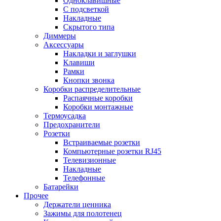
Одноклавишные
С подсветкой
Накладные
Скрытого типа
Диммеры
Аксессуары
Накладки и заглушки
Клавиши
Рамки
Кнопки звонка
Коробки распределительные
Распаячные коробки
Коробки монтажные
Термоусадка
Предохранители
Розетки
Встраиваемые розетки
Компьютерные розетки RJ45
Телевизионные
Накладные
Телефонные
Батарейки
Прочее
Держатели ценника
Зажимы для полотенец