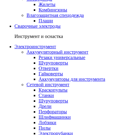
Жилеты
Комбинезоны
Влагозащитная спецодежда
Плащи
Сварочные электроды
Инструмент и оснастка
Электроинструмент
Аккумуляторный инструмент
Резаки универсальные
Шуруповерты
Отвертки
Гайковерты
Аккумуляторы для инструмента
Сетевой инструмент
Краскопульты
Станки
Шуруповерты
Дрели
Перфораторы
Шлифмашинки
Лобзики
Пилы
Электрорубанки