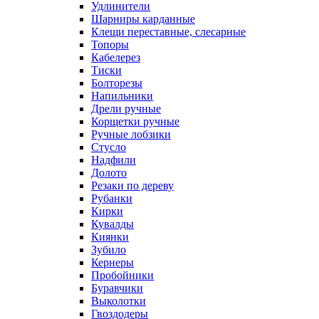
Удлинители
Шарниры карданные
Клещи переставные, слесарные
Топоры
Кабелерез
Тиски
Болторезы
Напильники
Дрели ручные
Корщетки ручные
Ручные лобзики
Стусло
Надфили
Долото
Резаки по дереву
Рубанки
Кирки
Кувалды
Киянки
Зубило
Кернеры
Пробойники
Буравчики
Выколотки
Гвоздодеры